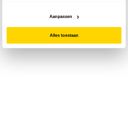
accepteert. Dit doe je door op "Alles toestaan" te klikken.
Liever geen cookies? Hou er dan rekening mee dat de
website niet optimaal functioneert.
Aanpassen
Alles toestaan