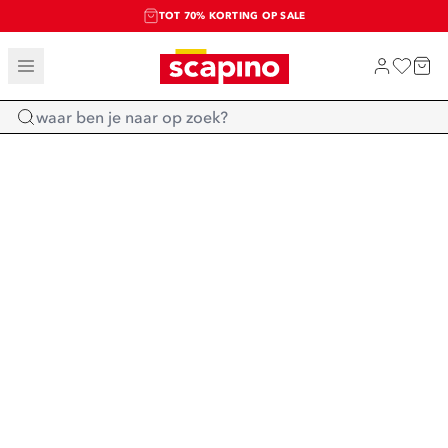
TOT 70% KORTING OP SALE
SALE: LAATSTE KANS!
SHOP NIEUW
Home