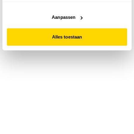
accepteert. Dit doe je door op "Alles toestaan" te klikken.
Liever geen cookies? Hou er dan rekening mee dat de
website niet optimaal functioneert.
Aanpassen
Alles toestaan