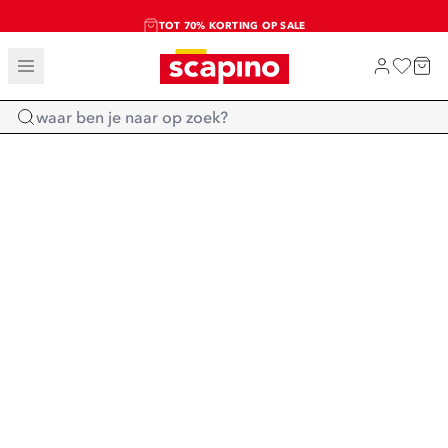
TOT 70% KORTING OP SALE
SALE: LAATSTE KANS!
SHOP NIEUW
Home