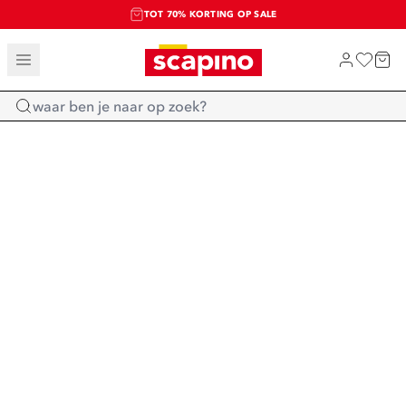
TOT 70% KORTING OP SALE
SALE: LAATSTE KANS!
SHOP NIEUW
Home