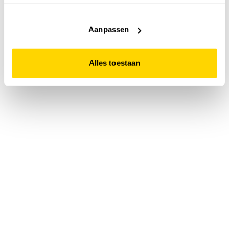
accepteert. Dit doe je door op "Alles toestaan" te klikken.
Liever geen cookies? Hou er dan rekening mee dat de
website niet optimaal functioneert.
Aanpassen
Alles toestaan