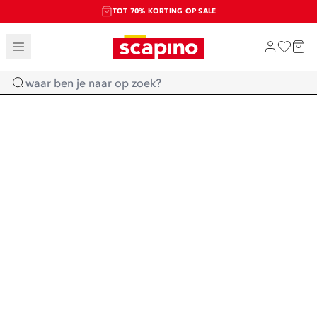
TOT 70% KORTING OP SALE
SALE: LAATSTE KANS!
SHOP NIEUW
Home