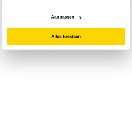
accepteert. Dit doe je door op "Alles toestaan" te klikken.
Liever geen cookies? Hou er dan rekening mee dat de
website niet optimaal functioneert.
Aanpassen
Alles toestaan