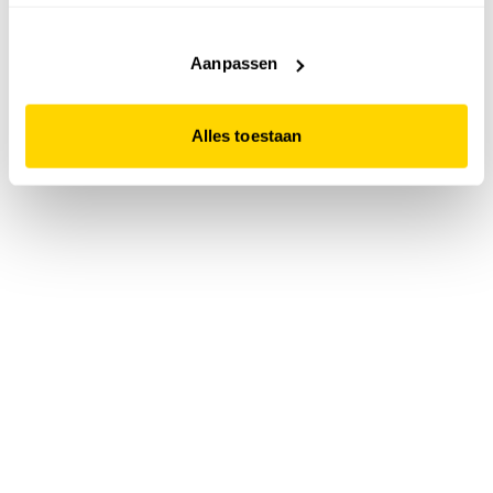
accepteert. Dit doe je door op "Alles toestaan" te klikken.
Liever geen cookies? Hou er dan rekening mee dat de
website niet optimaal functioneert.
Aanpassen
Alles toestaan