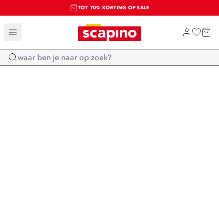
TOT 70% KORTING OP SALE
SALE: LAATSTE KANS!
SHOP NIEUW
Home