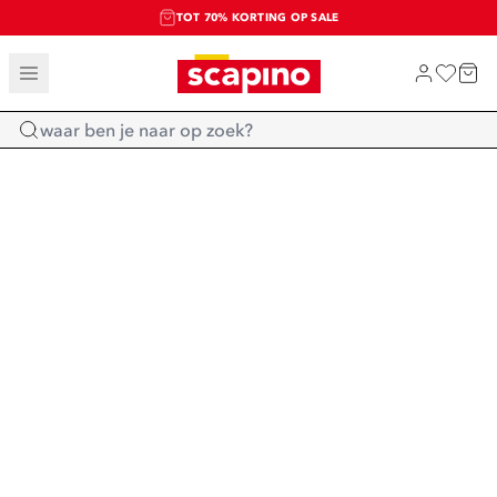
TOT 70% KORTING OP SALE
SALE: LAATSTE KANS!
SHOP NIEUW
Home