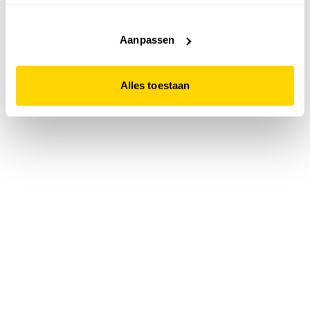
accepteert. Dit doe je door op "Alles toestaan" te klikken.
Liever geen cookies? Hou er dan rekening mee dat de
website niet optimaal functioneert.
Aanpassen
Alles toestaan