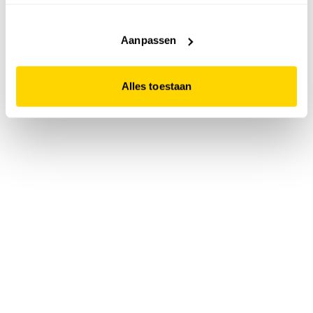
accepteert. Dit doe je door op "Alles toestaan" te klikken.
Liever geen cookies? Hou er dan rekening mee dat de
website niet optimaal functioneert.
Aanpassen
Alles toestaan