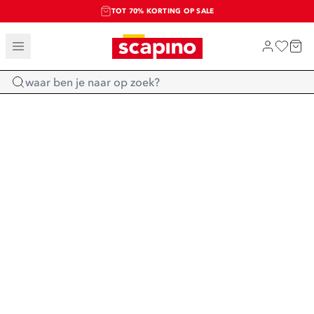
TOT 70% KORTING OP SALE
SALE: LAATSTE KANS!
SHOP NIEUW
Home