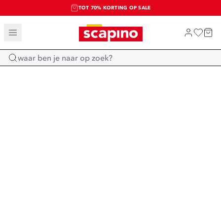
TOT 70% KORTING OP SALE
SALE: LAATSTE KANS!
SHOP NIEUW
Home