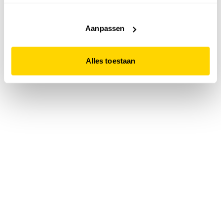
accepteert. Dit doe je door op "Alles toestaan" te klikken.
Liever geen cookies? Hou er dan rekening mee dat de
website niet optimaal functioneert.
Aanpassen
Alles toestaan