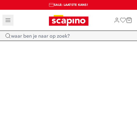
SALE: LAATSTE KANS!
TOT 70% KORTING OP SALE
SHOP NIEUW
Home