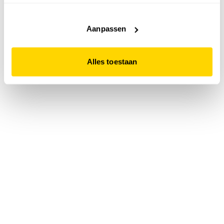
accepteert. Dit doe je door op "Alles toestaan" te klikken.
Liever geen cookies? Hou er dan rekening mee dat de
website niet optimaal functioneert.
Aanpassen
Alles toestaan