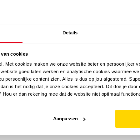
SALE: LAATSTE KANS!
Details
outdoor
zomer
merken
folder
sale
 van cookies
el. Met cookies maken we onze website beter en persoonlijker v
e website goed laten werken en analytische cookies waarmee we
u persoonlijke content zien. Alles is dus op jou afgestemd. Supe
 dan is het nodig dat je onze cookies accepteert. Dit doe je door 
? Hou er dan rekening mee dat de website niet optimaal functione
Aanpassen