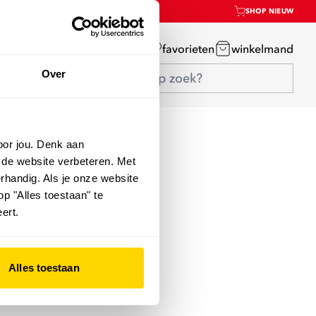
SHOP NIEUW
mijn account
favorieten
winkelmand
Over
oor jou. Denk aan
 de website verbeteren. Met
rhandig. Als je onze website
op "Alles toestaan" te
ert.
Alles toestaan