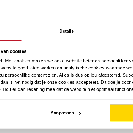
SALE: LAATSTE KANS!
Details
outdoor
zomer
merken
folder
sale
 van cookies
el. Met cookies maken we onze website beter en persoonlijker v
e website goed laten werken en analytische cookies waarmee we
u persoonlijke content zien. Alles is dus op jou afgestemd. Supe
 dan is het nodig dat je onze cookies accepteert. Dit doe je door 
? Hou er dan rekening mee dat de website niet optimaal functione
Aanpassen