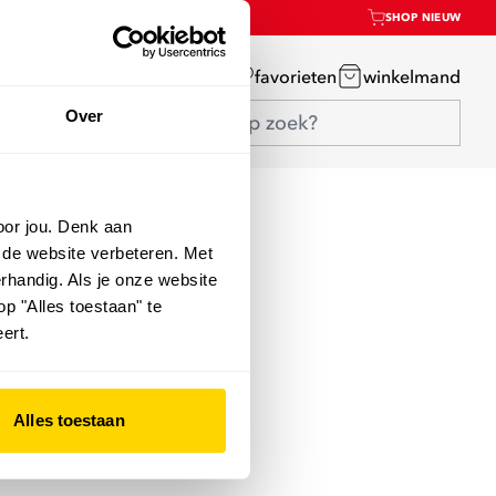
SHOP NIEUW
mijn account
favorieten
winkelmand
Over
oor jou. Denk aan
 de website verbeteren. Met
rhandig. Als je onze website
op "Alles toestaan" te
ert.
Alles toestaan