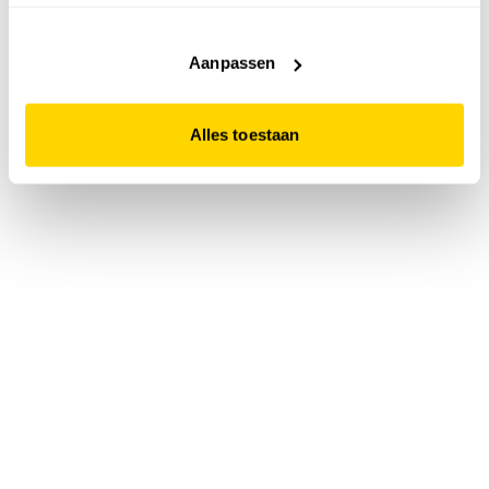
accepteert. Dit doe je door op "Alles toestaan" te klikken.
Liever geen cookies? Hou er dan rekening mee dat de
website niet optimaal functioneert.
Aanpassen
Alles toestaan