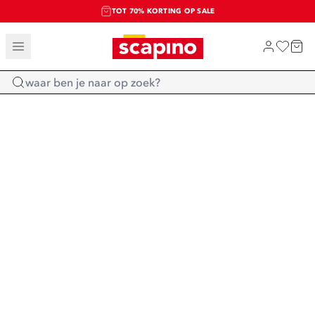
TOT 70% KORTING OP SALE
SALE: LAATSTE KANS!
SHOP NIEUW
Home