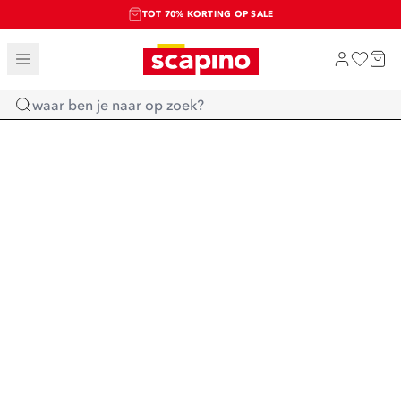
TOT 70% KORTING OP SALE
SALE: LAATSTE KANS!
SHOP NIEUW
Home