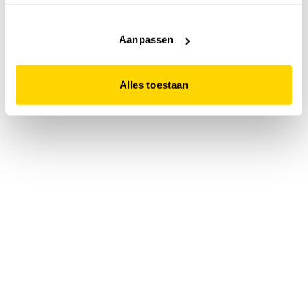
accepteert. Dit doe je door op "Alles toestaan" te klikken.
Liever geen cookies? Hou er dan rekening mee dat de
website niet optimaal functioneert.
Aanpassen
Alles toestaan