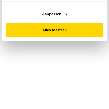
accepteert. Dit doe je door op "Alles toestaan" te klikken.
Liever geen cookies? Hou er dan rekening mee dat de
website niet optimaal functioneert.
Aanpassen
Alles toestaan