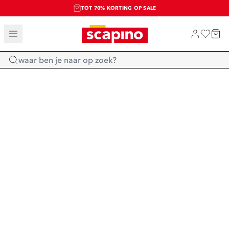
TOT 70% KORTING OP SALE
SALE: LAATSTE KANS!
SHOP NIEUW
Home