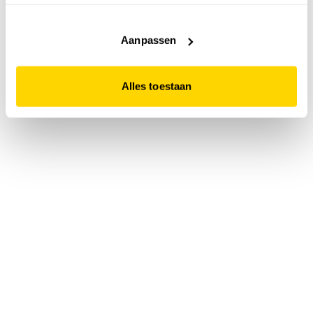
accepteert. Dit doe je door op "Alles toestaan" te klikken.
Liever geen cookies? Hou er dan rekening mee dat de
website niet optimaal functioneert.
Aanpassen
Alles toestaan