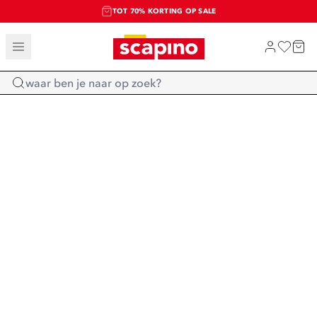
TOT 70% KORTING OP SALE
SALE: LAATSTE KANS!
SHOP NIEUW
Home