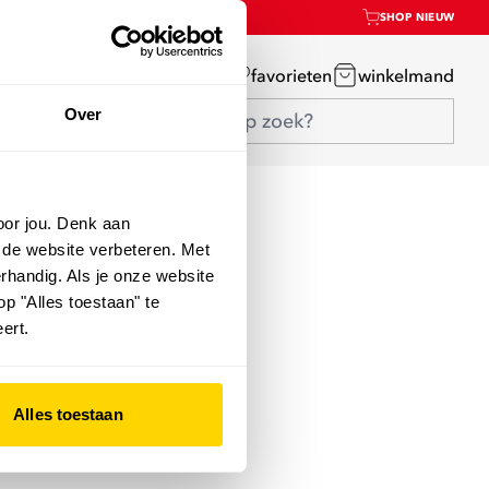
SHOP NIEUW
mijn account
favorieten
winkelmand
Over
oor jou. Denk aan
 de website verbeteren. Met
rhandig. Als je onze website
op "Alles toestaan" te
ert.
Alles toestaan