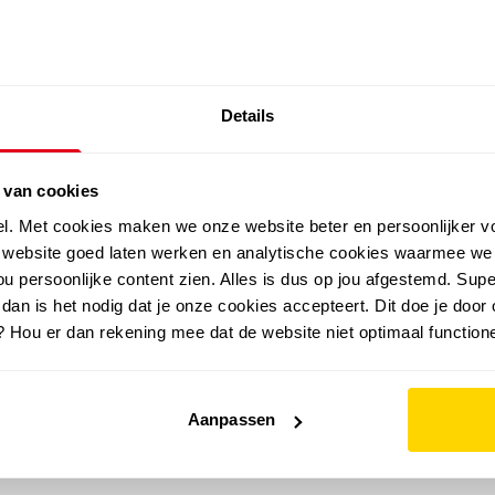
SALE: LAATSTE KANS!
Details
outdoor
zomer
merken
folder
sale
 van cookies
el. Met cookies maken we onze website beter en persoonlijker v
e website goed laten werken en analytische cookies waarmee we
u persoonlijke content zien. Alles is dus op jou afgestemd. Supe
 dan is het nodig dat je onze cookies accepteert. Dit doe je door 
? Hou er dan rekening mee dat de website niet optimaal functione
Aanpassen