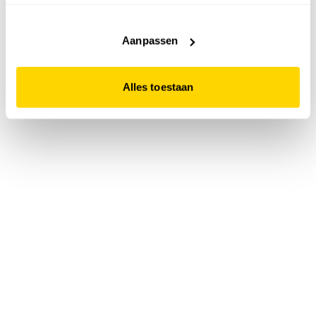
accepteert. Dit doe je door op "Alles toestaan" te klikken.
Liever geen cookies? Hou er dan rekening mee dat de
website niet optimaal functioneert.
Aanpassen
Alles toestaan