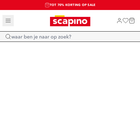
TOT 70% KORTING OP SALE
SALE: LAATSTE KANS!
SHOP NIEUW
Home