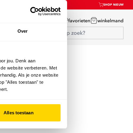
SHOP NIEUW
mijn account
favorieten
winkelmand
Over
oor jou. Denk aan
 de website verbeteren. Met
rhandig. Als je onze website
op "Alles toestaan" te
ert.
Alles toestaan