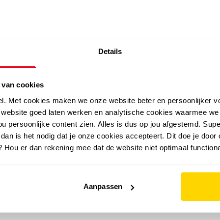
SALE: LAATSTE KANS!
Details
outdoor
zomer
merken
folder
sale
 van cookies
el. Met cookies maken we onze website beter en persoonlijker v
e website goed laten werken en analytische cookies waarmee we
u persoonlijke content zien. Alles is dus op jou afgestemd. Supe
 dan is het nodig dat je onze cookies accepteert. Dit doe je door 
? Hou er dan rekening mee dat de website niet optimaal functione
Aanpassen