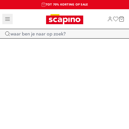
TOT 70% KORTING OP SALE
SALE: LAATSTE KANS!
SHOP NIEUW
Home