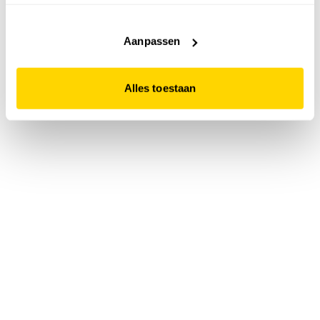
accepteert. Dit doe je door op "Alles toestaan" te klikken.
Liever geen cookies? Hou er dan rekening mee dat de
website niet optimaal functioneert.
Aanpassen
Alles toestaan