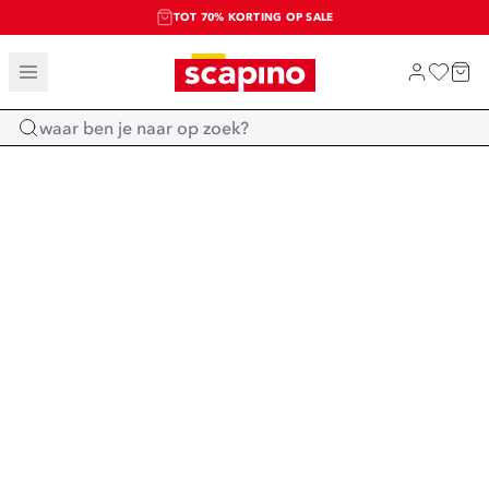
TOT 70% KORTING OP SALE
SALE: LAATSTE KANS!
SHOP NIEUW
Home