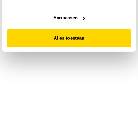
accepteert. Dit doe je door op "Alles toestaan" te klikken.
Liever geen cookies? Hou er dan rekening mee dat de
website niet optimaal functioneert.
Aanpassen
Alles toestaan