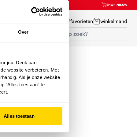
SHOP NIEUW
mijn account
favorieten
winkelmand
Over
oor jou. Denk aan
 de website verbeteren. Met
rhandig. Als je onze website
op "Alles toestaan" te
ert.
Alles toestaan