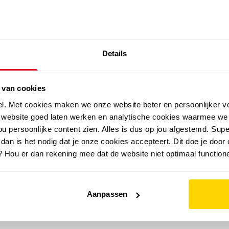
SALE: LAATSTE KANS!
Details
outdoor
zomer
merken
folder
sale
 van cookies
el. Met cookies maken we onze website beter en persoonlijker v
e website goed laten werken en analytische cookies waarmee we
u persoonlijke content zien. Alles is dus op jou afgestemd. Supe
 dan is het nodig dat je onze cookies accepteert. Dit doe je door 
? Hou er dan rekening mee dat de website niet optimaal functione
Aanpassen