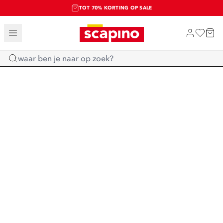
TOT 70% KORTING OP SALE
SALE: LAATSTE KANS!
SHOP NIEUW
Home