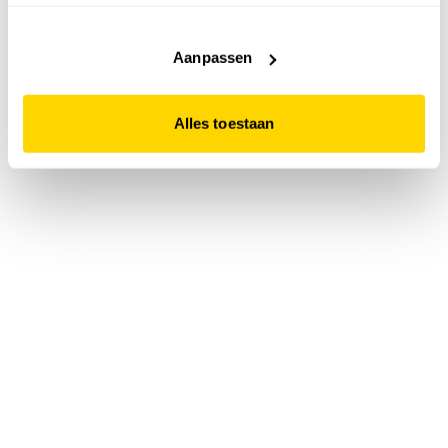
accepteert. Dit doe je door op "Alles toestaan" te klikken.
Liever geen cookies? Hou er dan rekening mee dat de
website niet optimaal functioneert.
Aanpassen
Alles toestaan