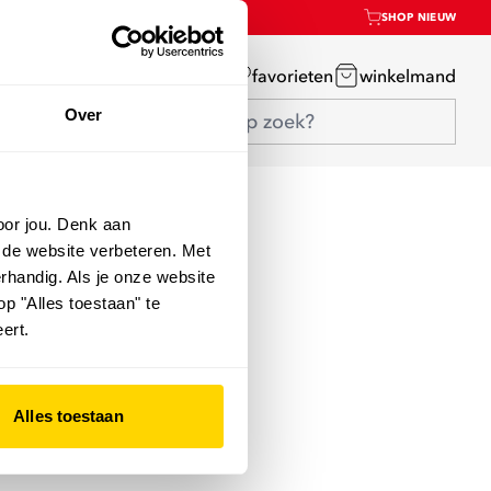
SHOP NIEUW
mijn account
favorieten
winkelmand
Over
oor jou. Denk aan
 de website verbeteren. Met
rhandig. Als je onze website
op "Alles toestaan" te
ert.
Alles toestaan