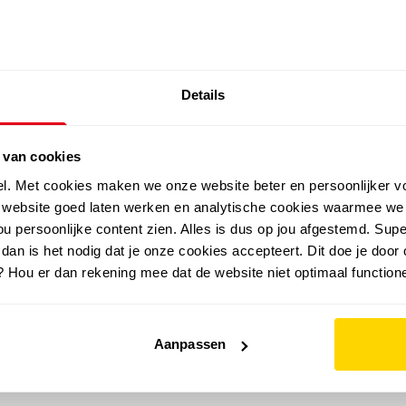
SALE: LAATSTE KANS!
Details
outdoor
zomer
merken
folder
sale
 van cookies
el. Met cookies maken we onze website beter en persoonlijker v
e website goed laten werken en analytische cookies waarmee we
u persoonlijke content zien. Alles is dus op jou afgestemd. Supe
 dan is het nodig dat je onze cookies accepteert. Dit doe je door 
? Hou er dan rekening mee dat de website niet optimaal functione
Aanpassen