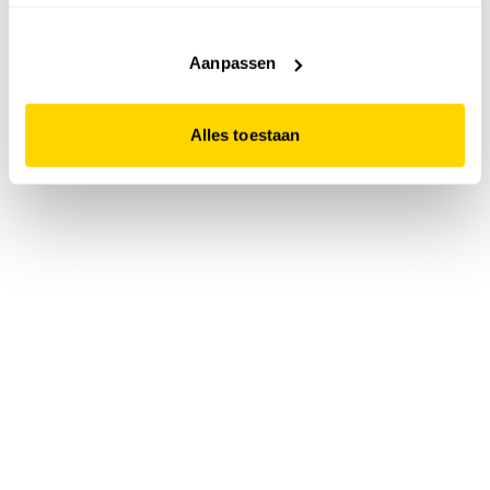
accepteert. Dit doe je door op "Alles toestaan" te klikken.
Liever geen cookies? Hou er dan rekening mee dat de
website niet optimaal functioneert.
Aanpassen
Alles toestaan