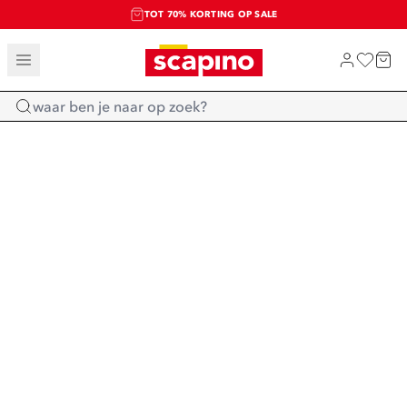
TOT 70% KORTING OP SALE
SALE: LAATSTE KANS!
SHOP NIEUW
Home