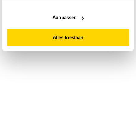
accepteert. Dit doe je door op "Alles toestaan" te klikken.
Liever geen cookies? Hou er dan rekening mee dat de
website niet optimaal functioneert.
Aanpassen
Alles toestaan