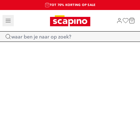
TOT 70% KORTING OP SALE
SALE: LAATSTE KANS!
SHOP NIEUW
Home