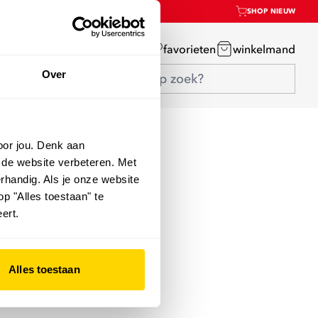
SHOP NIEUW
mijn account
favorieten
winkelmand
Over
oor jou. Denk aan
 de website verbeteren. Met
rhandig. Als je onze website
op "Alles toestaan" te
ert.
Alles toestaan