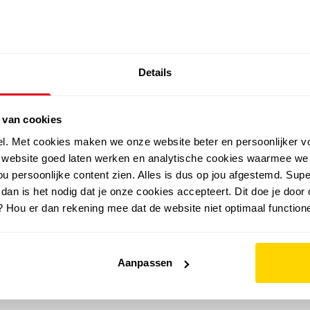
SALE: LAATSTE KANS!
Details
outdoor
zomer
merken
folder
sale
 van cookies
el. Met cookies maken we onze website beter en persoonlijker v
e website goed laten werken en analytische cookies waarmee we
u persoonlijke content zien. Alles is dus op jou afgestemd. Supe
 dan is het nodig dat je onze cookies accepteert. Dit doe je door 
? Hou er dan rekening mee dat de website niet optimaal functione
Aanpassen