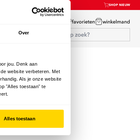
SHOP NIEUW
mijn account
favorieten
winkelmand
Over
oor jou. Denk aan
 de website verbeteren. Met
rhandig. Als je onze website
op "Alles toestaan" te
ert.
Alles toestaan