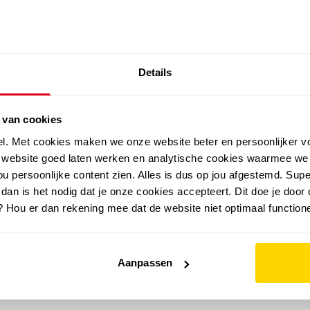
SALE: LAATSTE KANS!
Details
outdoor
zomer
merken
folder
sale
 van cookies
el. Met cookies maken we onze website beter en persoonlijker v
e website goed laten werken en analytische cookies waarmee we
u persoonlijke content zien. Alles is dus op jou afgestemd. Supe
 dan is het nodig dat je onze cookies accepteert. Dit doe je door 
? Hou er dan rekening mee dat de website niet optimaal functione
Aanpassen