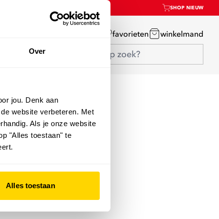
SHOP NIEUW
mijn account
favorieten
winkelmand
Over
oor jou. Denk aan
 de website verbeteren. Met
rhandig. Als je onze website
op "Alles toestaan" te
ert.
Alles toestaan