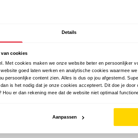
SALE: LAATSTE KANS!
Details
outdoor
zomer
merken
folder
sale
 van cookies
el. Met cookies maken we onze website beter en persoonlijker v
e website goed laten werken en analytische cookies waarmee we
u persoonlijke content zien. Alles is dus op jou afgestemd. Supe
 dan is het nodig dat je onze cookies accepteert. Dit doe je door 
? Hou er dan rekening mee dat de website niet optimaal functione
Aanpassen