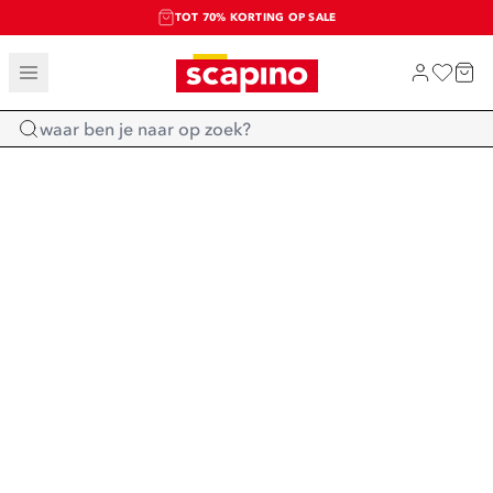
TOT 70% KORTING OP SALE
SALE: LAATSTE KANS!
SHOP NIEUW
Home