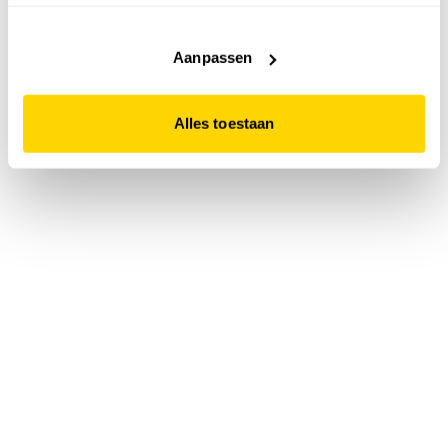
accepteert. Dit doe je door op "Alles toestaan" te klikken.
Liever geen cookies? Hou er dan rekening mee dat de
website niet optimaal functioneert.
Aanpassen
Alles toestaan