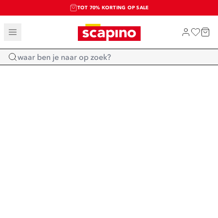
TOT 70% KORTING OP SALE
SALE: LAATSTE KANS!
SHOP NIEUW
Home