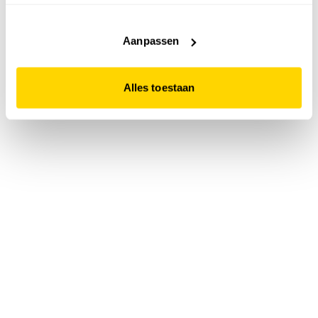
accepteert. Dit doe je door op "Alles toestaan" te klikken.
Liever geen cookies? Hou er dan rekening mee dat de
website niet optimaal functioneert.
Aanpassen
Alles toestaan