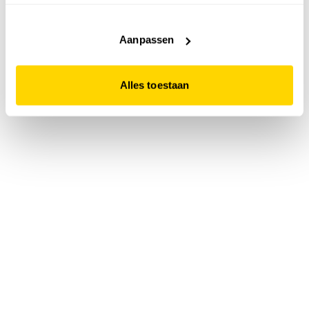
accepteert. Dit doe je door op "Alles toestaan" te klikken.
Liever geen cookies? Hou er dan rekening mee dat de
website niet optimaal functioneert.
Aanpassen
Alles toestaan