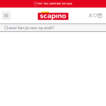
TOT 70% KORTING OP SALE
SALE: LAATSTE KANS!
SHOP NIEUW
Home