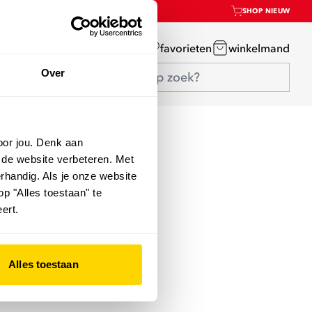
SHOP NIEUW
mijn account
favorieten
winkelmand
Over
oor jou. Denk aan
 de website verbeteren. Met
rhandig. Als je onze website
op "Alles toestaan" te
ert.
Alles toestaan