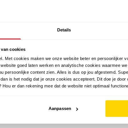
SALE: LAATSTE KANS!
Details
outdoor
zomer
merken
folder
sale
 van cookies
el. Met cookies maken we onze website beter en persoonlijker v
e website goed laten werken en analytische cookies waarmee we
u persoonlijke content zien. Alles is dus op jou afgestemd. Supe
 dan is het nodig dat je onze cookies accepteert. Dit doe je door 
? Hou er dan rekening mee dat de website niet optimaal functione
Aanpassen