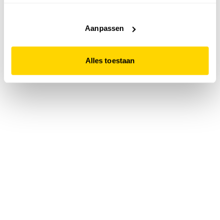
accepteert. Dit doe je door op "Alles toestaan" te klikken.
Liever geen cookies? Hou er dan rekening mee dat de
website niet optimaal functioneert.
Aanpassen
Alles toestaan