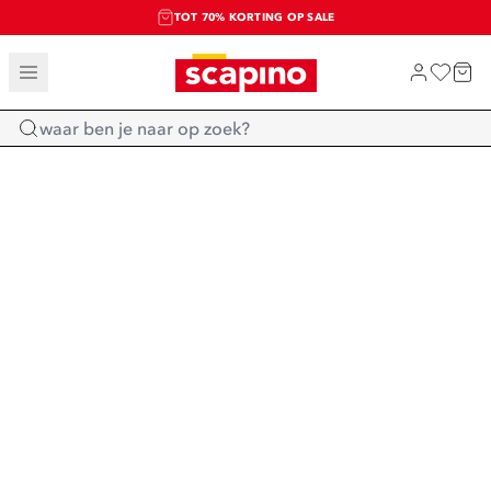
TOT 70% KORTING OP SALE
SALE: LAATSTE KANS!
SHOP NIEUW
Home