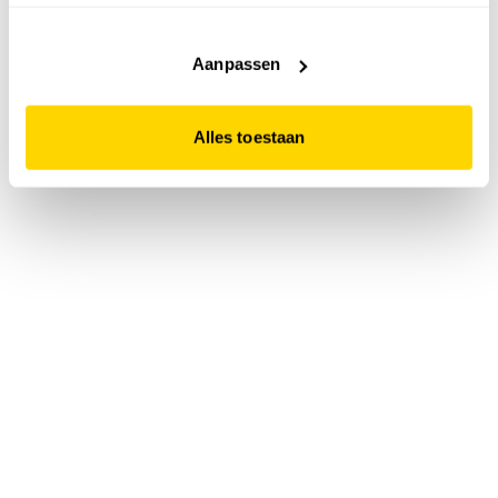
accepteert. Dit doe je door op "Alles toestaan" te klikken.
Liever geen cookies? Hou er dan rekening mee dat de
website niet optimaal functioneert.
Aanpassen
Alles toestaan