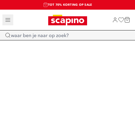
TOT 70% KORTING OP SALE
SALE: LAATSTE KANS!
SHOP NIEUW
Home