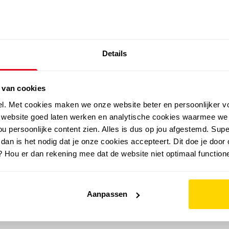
SALE: LAATSTE KANS!
Details
outdoor
zomer
merken
folder
sale
 van cookies
el. Met cookies maken we onze website beter en persoonlijker v
e website goed laten werken en analytische cookies waarmee we
u persoonlijke content zien. Alles is dus op jou afgestemd. Supe
 dan is het nodig dat je onze cookies accepteert. Dit doe je door 
? Hou er dan rekening mee dat de website niet optimaal functione
Aanpassen