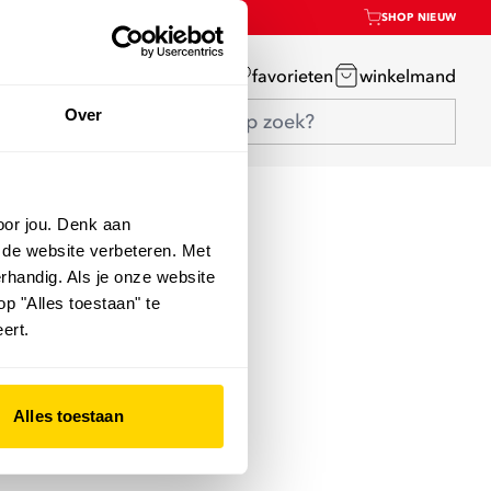
SHOP NIEUW
mijn account
favorieten
winkelmand
Over
oor jou. Denk aan
 de website verbeteren. Met
rhandig. Als je onze website
op "Alles toestaan" te
ert.
Alles toestaan