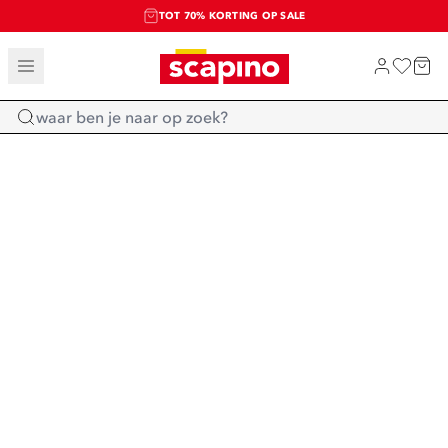
TOT 70% KORTING OP SALE
SALE: LAATSTE KANS!
SHOP NIEUW
Home