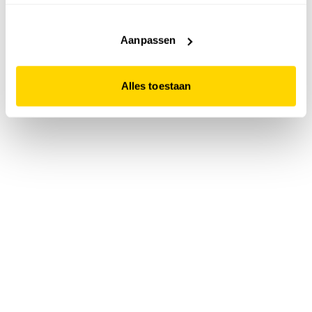
accepteert. Dit doe je door op "Alles toestaan" te klikken.
Liever geen cookies? Hou er dan rekening mee dat de
website niet optimaal functioneert.
Aanpassen
Alles toestaan