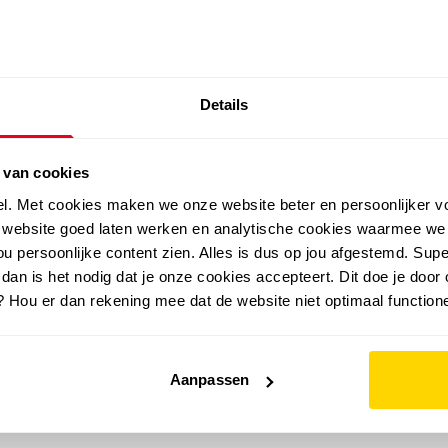
SALE: LAATSTE KANS!
Details
outdoor
zomer
merken
folder
sale
 van cookies
el. Met cookies maken we onze website beter en persoonlijker v
e website goed laten werken en analytische cookies waarmee we
u persoonlijke content zien. Alles is dus op jou afgestemd. Supe
 dan is het nodig dat je onze cookies accepteert. Dit doe je door 
? Hou er dan rekening mee dat de website niet optimaal functione
Aanpassen