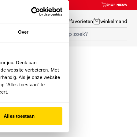
SHOP NIEUW
mijn account
favorieten
winkelmand
Over
oor jou. Denk aan
 de website verbeteren. Met
rhandig. Als je onze website
op "Alles toestaan" te
ert.
Alles toestaan