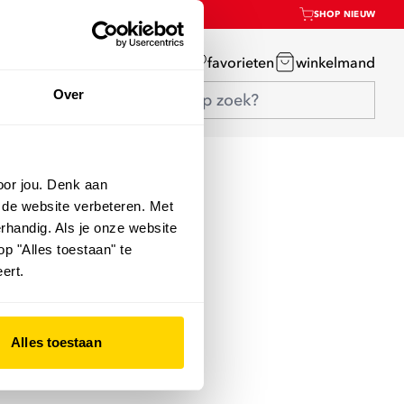
SHOP NIEUW
mijn account
favorieten
winkelmand
Over
oor jou. Denk aan
 de website verbeteren. Met
rhandig. Als je onze website
op "Alles toestaan" te
ert.
Alles toestaan