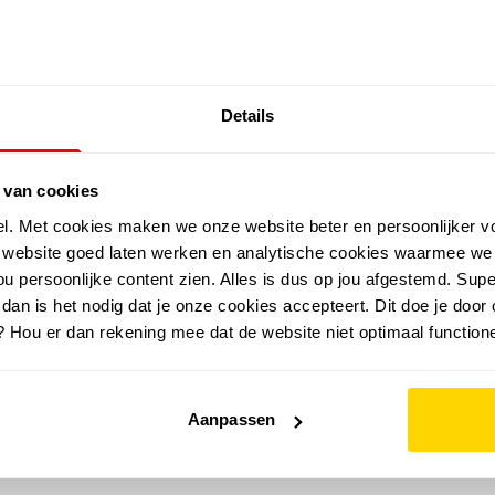
SALE: LAATSTE KANS!
Details
outdoor
zomer
merken
folder
sale
 van cookies
el. Met cookies maken we onze website beter en persoonlijker v
e website goed laten werken en analytische cookies waarmee we
u persoonlijke content zien. Alles is dus op jou afgestemd. Supe
 dan is het nodig dat je onze cookies accepteert. Dit doe je door 
? Hou er dan rekening mee dat de website niet optimaal functione
Aanpassen