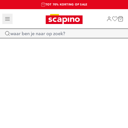
TOT 70% KORTING OP SALE
SALE: LAATSTE KANS!
SHOP NIEUW
Home