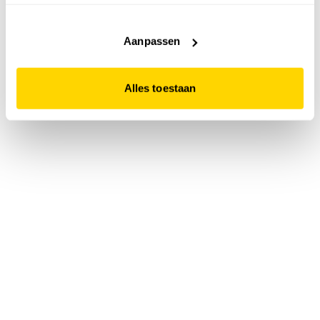
accepteert. Dit doe je door op "Alles toestaan" te klikken.
Liever geen cookies? Hou er dan rekening mee dat de
website niet optimaal functioneert.
Aanpassen
Alles toestaan