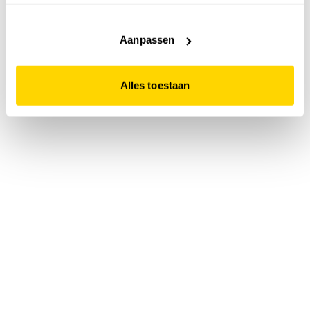
accepteert. Dit doe je door op "Alles toestaan" te klikken.
Liever geen cookies? Hou er dan rekening mee dat de
website niet optimaal functioneert.
Aanpassen
Alles toestaan