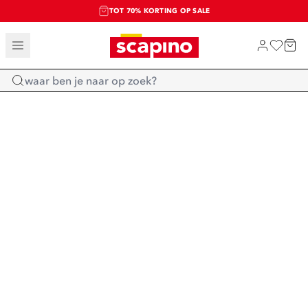
TOT 70% KORTING OP SALE
SALE: LAATSTE KANS!
SHOP NIEUW
Home