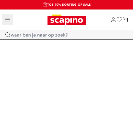
TOT 70% KORTING OP SALE
SALE: LAATSTE KANS!
SHOP NIEUW
Home