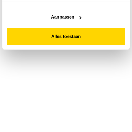
accepteert. Dit doe je door op "Alles toestaan" te klikken.
Liever geen cookies? Hou er dan rekening mee dat de
website niet optimaal functioneert.
Aanpassen
Alles toestaan