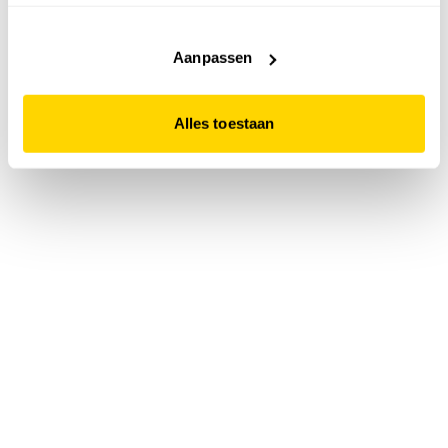
accepteert. Dit doe je door op "Alles toestaan" te klikken.
Liever geen cookies? Hou er dan rekening mee dat de
website niet optimaal functioneert.
Aanpassen
Alles toestaan