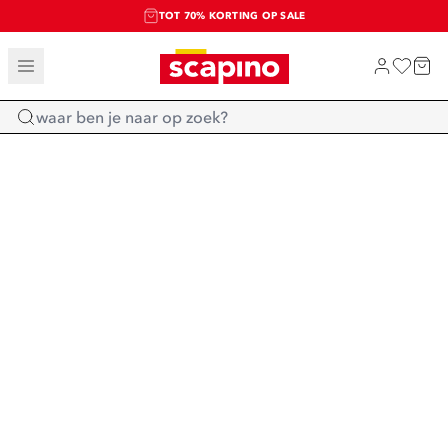
TOT 70% KORTING OP SALE
SALE: LAATSTE KANS!
SHOP NIEUW
Home