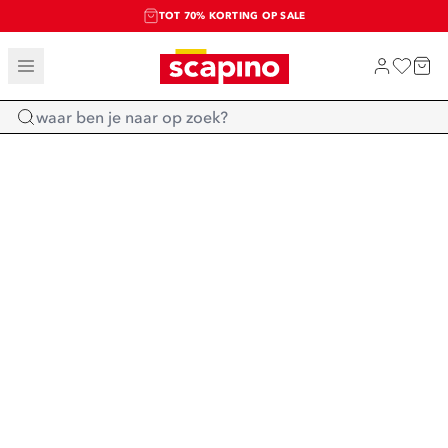
TOT 70% KORTING OP SALE
SALE: LAATSTE KANS!
SHOP NIEUW
Home