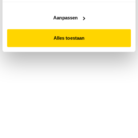
accepteert. Dit doe je door op "Alles toestaan" te klikken.
Liever geen cookies? Hou er dan rekening mee dat de
website niet optimaal functioneert.
Aanpassen
Alles toestaan