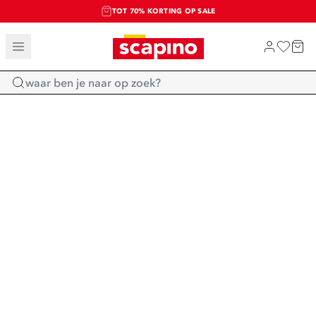
TOT 70% KORTING OP SALE
SALE: LAATSTE KANS!
SHOP NIEUW
Home