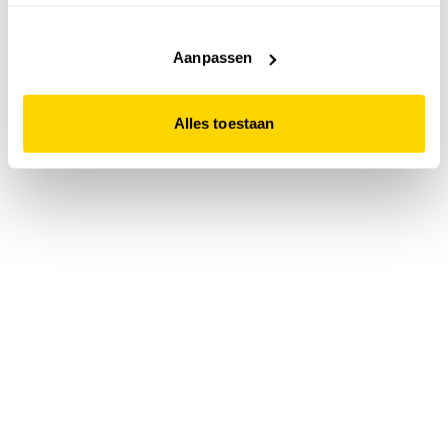
accepteert. Dit doe je door op "Alles toestaan" te klikken.
Liever geen cookies? Hou er dan rekening mee dat de
website niet optimaal functioneert.
Aanpassen
Alles toestaan