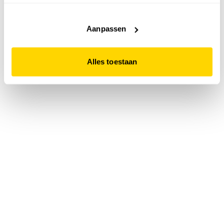
accepteert. Dit doe je door op "Alles toestaan" te klikken.
Liever geen cookies? Hou er dan rekening mee dat de
website niet optimaal functioneert.
Aanpassen
Alles toestaan