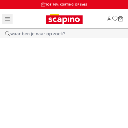
TOT 70% KORTING OP SALE
SALE: LAATSTE KANS!
SHOP NIEUW
Home