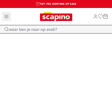
TOT 70% KORTING OP SALE
SALE: LAATSTE KANS!
SHOP NIEUW
Home