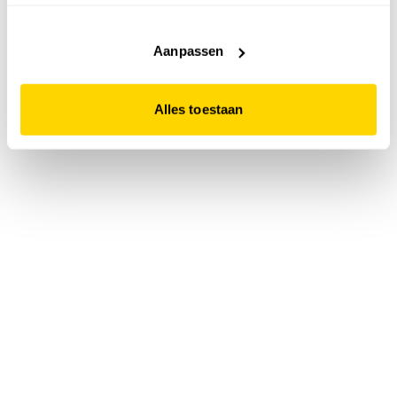
accepteert. Dit doe je door op "Alles toestaan" te klikken.
Liever geen cookies? Hou er dan rekening mee dat de
website niet optimaal functioneert.
Aanpassen
Alles toestaan