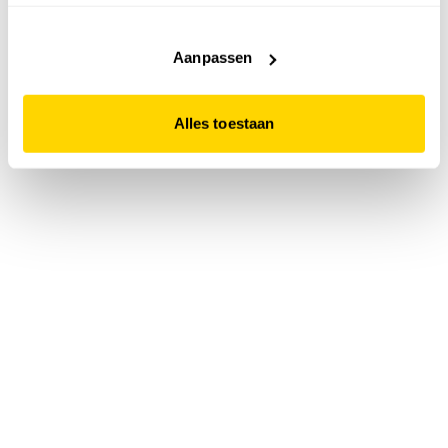
accepteert. Dit doe je door op "Alles toestaan" te klikken.
Liever geen cookies? Hou er dan rekening mee dat de
website niet optimaal functioneert.
Aanpassen
Alles toestaan