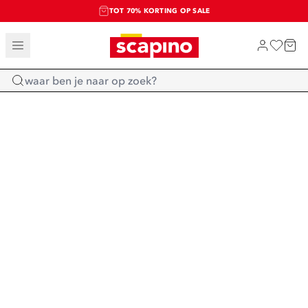
TOT 70% KORTING OP SALE
SALE: LAATSTE KANS!
SHOP NIEUW
Home