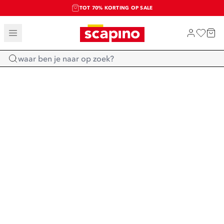
TOT 70% KORTING OP SALE
SALE: LAATSTE KANS!
SHOP NIEUW
Home