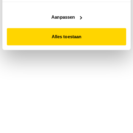
accepteert. Dit doe je door op "Alles toestaan" te klikken.
Liever geen cookies? Hou er dan rekening mee dat de
website niet optimaal functioneert.
Aanpassen
Alles toestaan