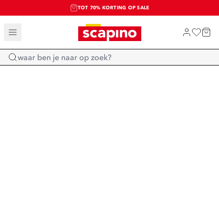
TOT 70% KORTING OP SALE
SALE: LAATSTE KANS!
SHOP NIEUW
Home