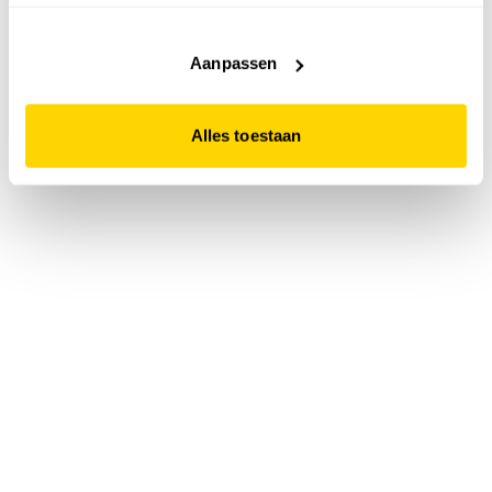
accepteert. Dit doe je door op "Alles toestaan" te klikken.
Liever geen cookies? Hou er dan rekening mee dat de
website niet optimaal functioneert.
Aanpassen
Alles toestaan