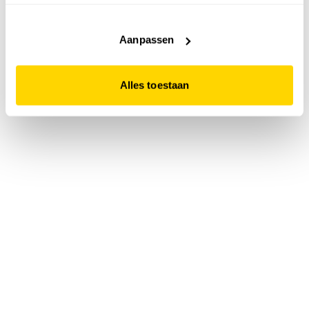
accepteert. Dit doe je door op "Alles toestaan" te klikken.
Liever geen cookies? Hou er dan rekening mee dat de
website niet optimaal functioneert.
Aanpassen
Alles toestaan